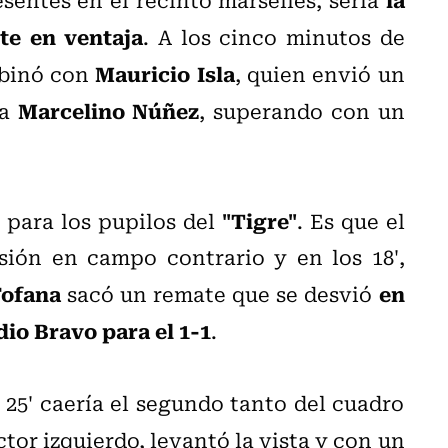
te en ventaja
. A los cinco minutos de
Mauricio Isla
binó con
, quien envió un
Marcelino Núñez
ra
, superando con un
"Tigre"
a para los pupilos del
. Es que el
ión en campo contrario y en los 18',
Fofana
en
sacó un remate que se desvió
io Bravo para el 1-1
.
25' caería el segundo tanto del cuadro
ctor izquierdo, levantó la vista y con un