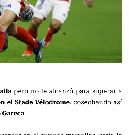
alla
pero no le alcanzó para superar a
en el Stade Vélodrome
, cosechando así
o Gareca
.
la
esentes en el recinto marsellés, sería