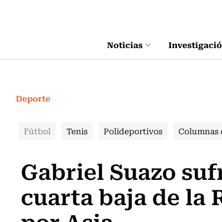
Click acá para ir directamente al contenido
Noticias
Investigaci
Deporte
Fútbol
Tenis
Polideportivos
Columnas 
Gabriel Suazo sufr
cuarta baja de la 
por Asia