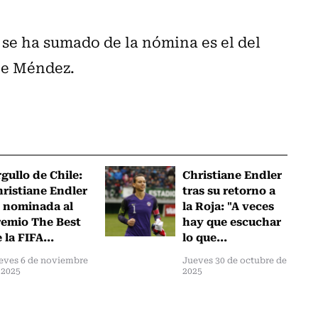
se ha sumado de la nómina es el del
pe Méndez.
gullo de Chile:
Christiane Endler
ristiane Endler
tras su retorno a
 nominada al
la Roja: "A veces
emio The Best
hay que escuchar
 la FIFA...
lo que...
eves 6 de noviembre
Jueves 30 de octubre de
 2025
2025