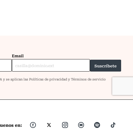
guenos en: