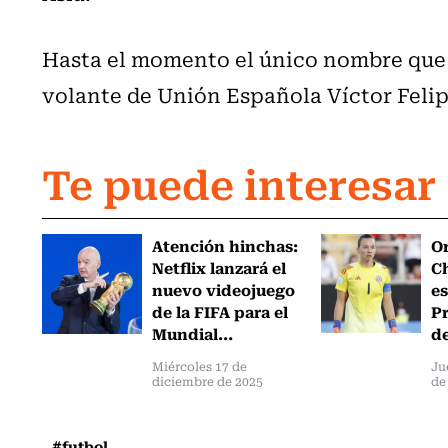
Hasta el momento el único nombre que 
volante de Unión Española Víctor Feli
Te puede interesar
Atención hinchas:
Or
Netflix lanzará el
Ch
nuevo videojuego
es
de la FIFA para el
Pr
Mundial...
de
Miércoles 17 de
Ju
diciembre de 2025
de
#futbol