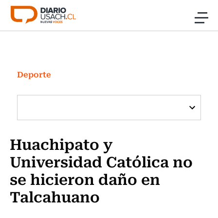
Click acá para ir directamente al contenido
Noticias
Investigación
Deporte
Cultura
Programas Radio y TV Usach
Huachipato y
Universidad Católica no
se hicieron daño en
Talcahuano