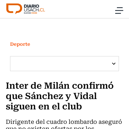
Click acá para ir directamente al contenido
Noticias
Investigación
Deporte
Cultura
Programas Radio y TV Usach
Inter de Milán confirmó
que Sánchez y Vidal
siguen en el club
Dirigente del cuadro lombardo aseguró
que no existen ofertas por los