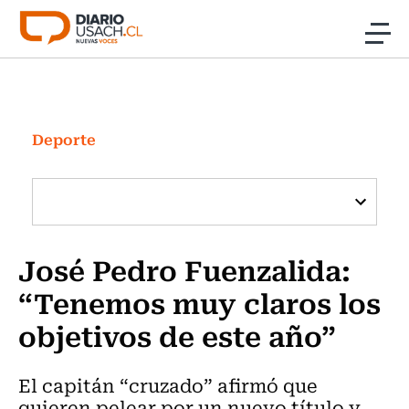
Click acá para ir directamente al contenido
Noticias
Investigación
Deporte
Cultura
Programas Radio y TV Usach
José Pedro Fuenzalida:
“Tenemos muy claros los
objetivos de este año”
El capitán “cruzado” afirmó que
quieren pelear por un nuevo título y