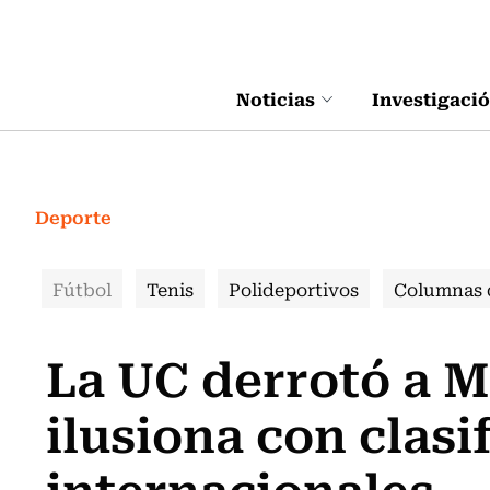
Click acá para ir directamente al contenido
Noticias
Investigaci
Deporte
Fútbol
Tenis
Polideportivos
Columnas 
La UC derrotó a M
ilusiona con clasi
internacionales