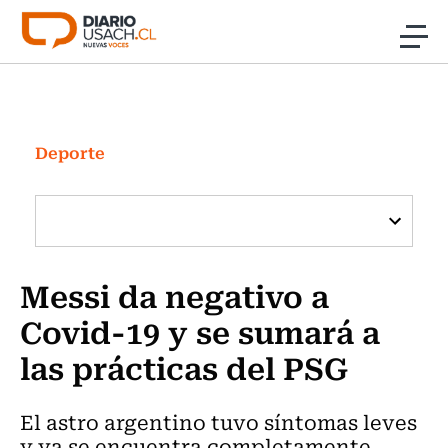
Click acá para ir directamente al contenido
Noticias
Investigación
Deporte
Cultura
Programas Radio y TV Usach
Messi da negativo a
Covid-19 y se sumará a
las prácticas del PSG
El astro argentino tuvo síntomas leves
y ya se encuentra completamente