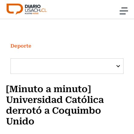
Click acá para ir directamente al contenido
Noticias
Investigación
Deporte
Cultura
Programas Radio y TV Usach
[Minuto a minuto]
Universidad Católica
derrotó a Coquimbo
Unido