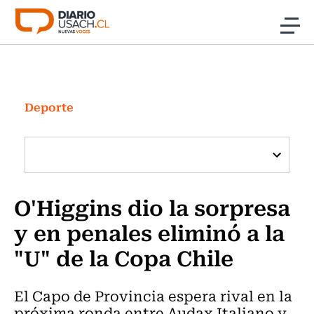
Click acá para ir directamente al contenido
Noticias
Investigación
Deporte
Cultura
Programas Radio y TV Usach
O'Higgins dio la sorpresa
y en penales eliminó a la
"U" de la Copa Chile
El Capo de Provincia espera rival en la
próxima ronda entre Audax Italiano y