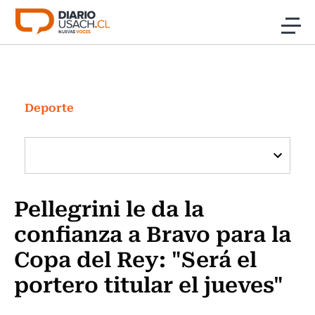
Click acá para ir directamente al contenido
Noticias
Investigación
Deporte
Cultura
Programas Radio y TV Usach
Pellegrini le da la
confianza a Bravo para la
Copa del Rey: "Será el
portero titular el jueves"