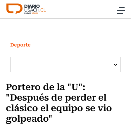
Click acá para ir directamente al contenido
Noticias
Investigación
Deporte
Cultura
Programas Radio y TV Usach
Portero de la "U":
"Después de perder el
clásico el equipo se vio
golpeado"