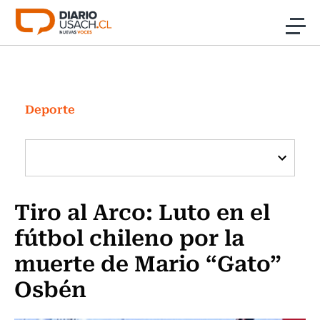
Click acá para ir directamente al contenido
Noticias
Investigación
Deporte
Cultura
Programas Radio y TV Usach
Tiro al Arco: Luto en el
fútbol chileno por la
muerte de Mario “Gato”
Osbén