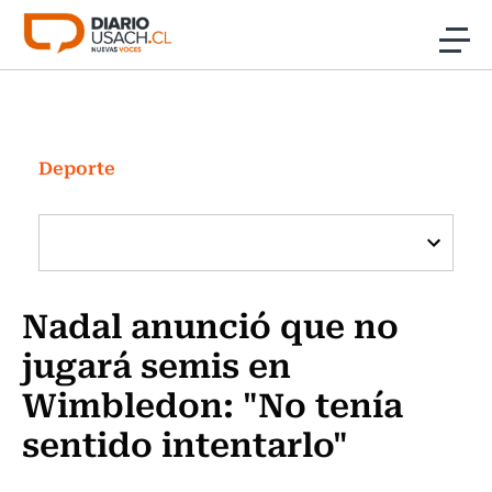
Click acá para ir directamente al contenido
Noticias
Investigación
Deporte
Cultura
Programas Radio y TV Usach
Nadal anunció que no
jugará semis en
Wimbledon: "No tenía
sentido intentarlo"