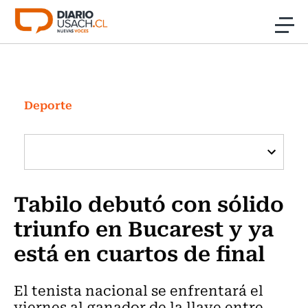
Click acá para ir directamente al contenido
Noticias
Investigación
Deporte
Cultura
Programas Radio y TV Usach
Tabilo debutó con sólido
triunfo en Bucarest y ya
está en cuartos de final
El tenista nacional se enfrentará el
viernes al ganador de la llave entre