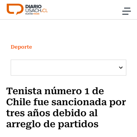
Click acá para ir directamente al contenido
Noticias
Investigación
Deporte
Cultura
Programas Radio y TV Usach
Tenista número 1 de
Chile fue sancionada por
tres años debido al
arreglo de partidos