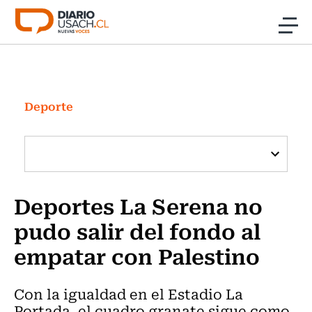
Click acá para ir directamente al contenido
Noticias
Investigación
Deporte
Cultura
Programas Radio y TV Usach
Deportes La Serena no
pudo salir del fondo al
empatar con Palestino
Con la igualdad en el Estadio La
Portada, el cuadro granate sigue como