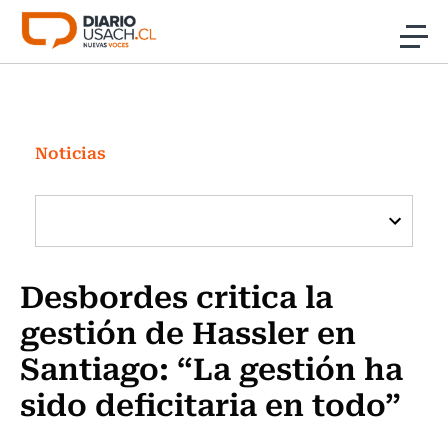
Click acá para ir directamente al contenido
Noticias
Investigación
Noticias
Cultura
Programas Radio y TV Usach
Desbordes critica la
gestión de Hassler en
Santiago: “La gestión ha
sido deficitaria en todo”