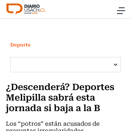
Click acá para ir directamente al contenido
Noticias
Investigación
Deporte
Cultura
Programas Radio y TV Usach
¿Descenderá? Deportes
Melipilla sabrá esta
jornada si baja a la B
Los “potros” están acusados de
presuntas irregularidades