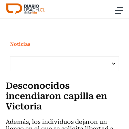
Click acá para ir directamente al contenido
Noticias
Investigación
Noticias
Cultura
Programas Radio y TV Usach
Desconocidos
incendiaron capilla en
Victoria
Además, los individuos dejaron un
lienzo en el que se solicita libertad a