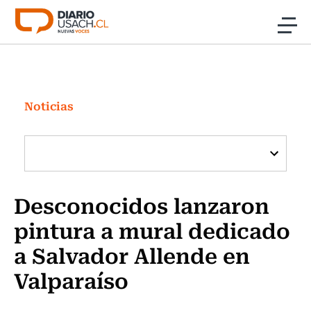
Click acá para ir directamente al contenido
Noticias
Investigación
Noticias
Cultura
Programas Radio y TV Usach
Desconocidos lanzaron
pintura a mural dedicado
a Salvador Allende en
Valparaíso