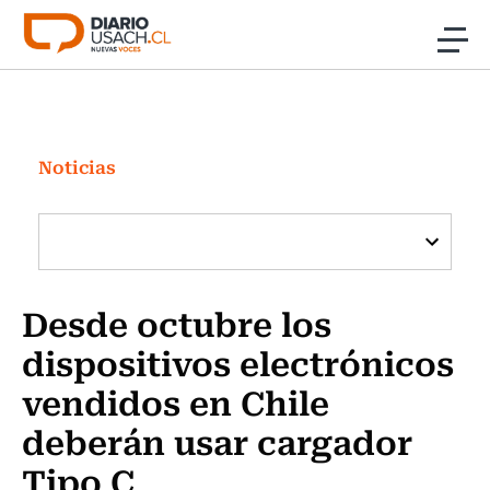
Click acá para ir directamente al contenido
Noticias
Investigación
Noticias
Cultura
Programas Radio y TV Usach
Desde octubre los
dispositivos electrónicos
vendidos en Chile
deberán usar cargador
Tipo C