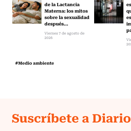
de la Lactancia
es
Materna: los mitos
q
sobre la sexualidad
e
después...
i
pa
Viernes 7 de agosto de
2026
Vi
20
#Medio ambiente