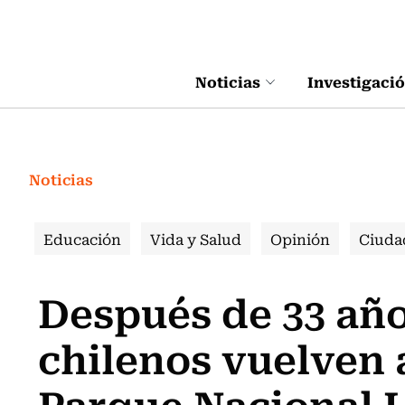
Click acá para ir directamente al contenido
Noticias
Investigaci
Noticias
Educación
Vida y Salud
Opinión
Ciuda
Después de 33 añ
chilenos vuelven a
Parque Nacional 