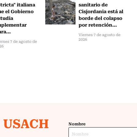
tricta" italiana
sanitario de
ue el Gobierno
Cisjordania está al
studia
borde del colapso
mplementar
por retención...
ra...
Viernes 7 de agosto de
2026
ernes 7 de agosto de
26