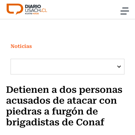
Click acá para ir directamente al contenido
Noticias
Investigación
Noticias
Cultura
Programas Radio y TV Usach
Detienen a dos personas
acusados de atacar con
piedras a furgón de
brigadistas de Conaf