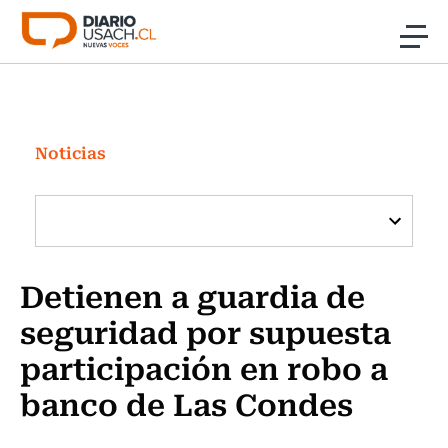
Click acá para ir directamente al contenido
Noticias
Investigación
Noticias
Cultura
Programas Radio y TV Usach
Detienen a guardia de
seguridad por supuesta
participación en robo a
banco de Las Condes