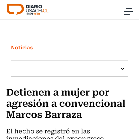
Click acá para ir directamente al contenido
Noticias
Investigación
Noticias
Cultura
Programas Radio y TV Usach
Detienen a mujer por
agresión a convencional
Marcos Barraza
El hecho se registró en las
inmediaciones del excongreso