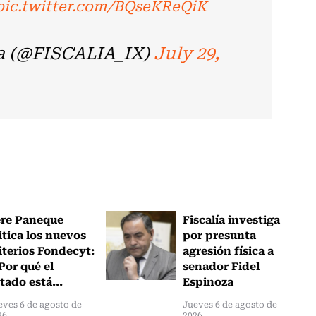
pic.twitter.com/BQseKReQiK
ía (@FISCALIA_IX)
July 29,
ere Paneque
Fiscalía investiga
itica los nuevos
por presunta
iterios Fondecyt:
agresión física a
Por qué el
senador Fidel
tado está...
Espinoza
eves 6 de agosto de
Jueves 6 de agosto de
26
2026