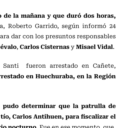
o de la mañana y que duró dos horas,
a, Roberto Garrido, según informó 24
para dar con los presuntos responsables
révalo
Carlos Cisternas
Misael Vidal
,
y
.
l Santi fueron arrestado en Cañete,
arrestado en Huechuraba, en la Región
e pudo determinar que la patrulla de
 tío, Carlos Antihuen, para fiscalizar el
rio nocturno.
Fue en ese momento, que,