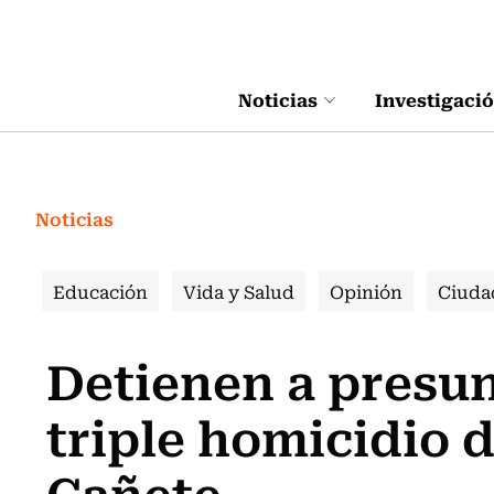
Click acá para ir directamente al contenido
Noticias
Investigaci
Noticias
Educación
Vida y Salud
Opinión
Ciuda
Detienen a presun
triple homicidio 
Cañete