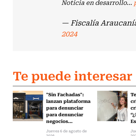
Noticia en desarrollo...
— Fiscalía Araucan
2024
Te puede interesar
"Sin Fachadas":
T
lanzan plataforma
cr
para denunciar
cr
para denunciar
“¿
negocios...
Es
Jueves 6 de agosto de
Ju
2026
20