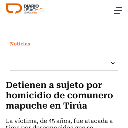
Click acá para ir directamente al contenido
Noticias
Investigación
Noticias
Cultura
Programas Radio y TV Usach
Detienen a sujeto por
homicidio de comunero
mapuche en Tirúa
La víctima, de 45 años, fue atacada a
tiros por desconocidos que se