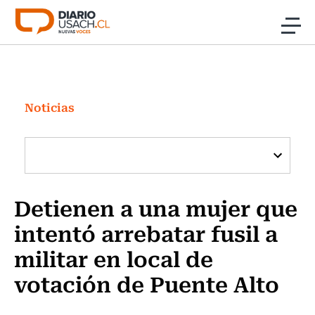
Click acá para ir directamente al contenido
Noticias
Investigación
Noticias
Cultura
Programas Radio y TV Usach
Detienen a una mujer que
intentó arrebatar fusil a
militar en local de
votación de Puente Alto