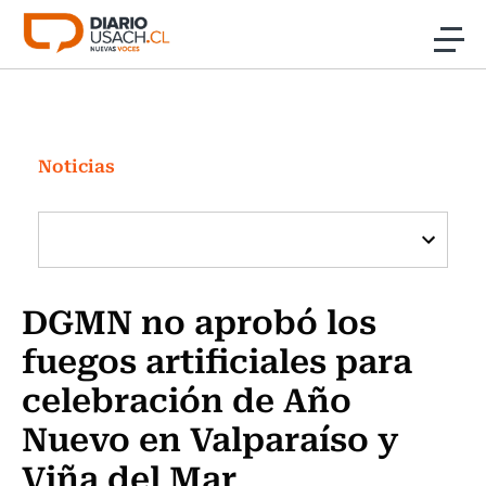
Click acá para ir directamente al contenido
Noticias
Investigación
Noticias
Cultura
Programas Radio y TV Usach
DGMN no aprobó los
fuegos artificiales para
celebración de Año
Nuevo en Valparaíso y
Viña del Mar