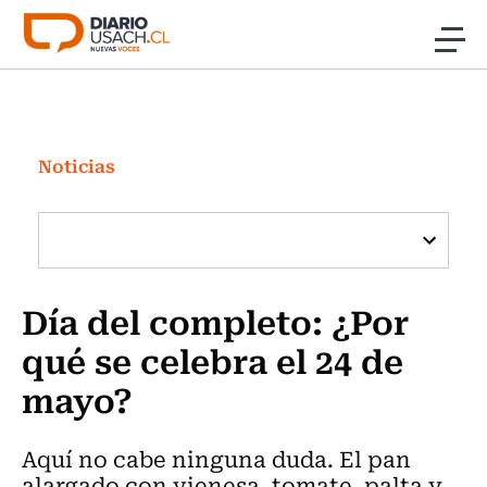
Click acá para ir directamente al contenido
Noticias
Investigación
Noticias
Cultura
Programas Radio y TV Usach
Día del completo: ¿Por
qué se celebra el 24 de
mayo?
Aquí no cabe ninguna duda. El pan
alargado con vienesa, tomate, palta y