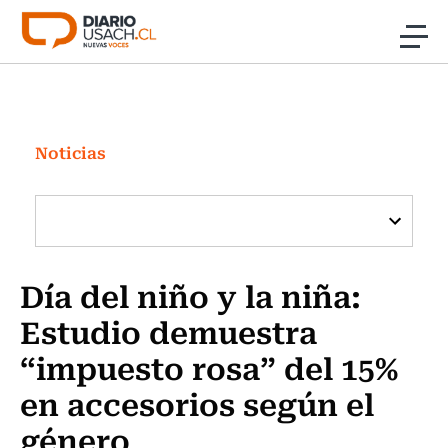
Click acá para ir directamente al contenido
Noticias
Investigación
Noticias
Cultura
Programas Radio y TV Usach
Día del niño y la niña:
Estudio demuestra
“impuesto rosa” del 15%
en accesorios según el
género