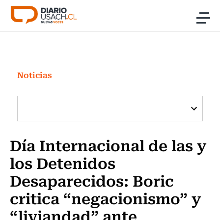
Click acá para ir directamente al contenido
Noticias
Investigación
Noticias
Cultura
Programas Radio y TV Usach
Día Internacional de las y
los Detenidos
Desaparecidos: Boric
critica “negacionismo” y
“liviandad” ante