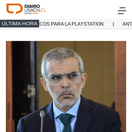
Click acá para ir directamente al contenido
ÚLTIMA HORA
R MÁS DISCOS PARA LA PLAYSTATION
ANTE LA FA
Actualidad
Investigación
Cultura
Deporte
Multimedia
Programas Radio Usach
Programas Santiago TV