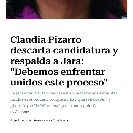
Política
Claudia Pizarro
descarta candidatura y
respalda a Jara:
"Debemos enfrentar
unidos este proceso"
La jefa comunal también señaló que "debemos enfrentar
unidos este proceso porque no hay que retroceder” y
planteó que "la DC no está para tomar palco".
02/07/2025
# política
# Democracia Cristiana