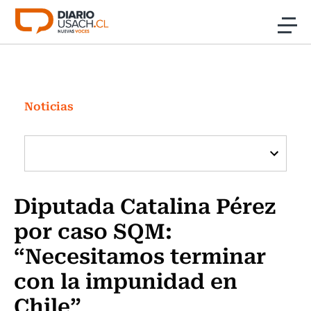
Click acá para ir directamente al contenido
Noticias
Investigación
Noticias
Cultura
Programas Radio y TV Usach
Diputada Catalina Pérez
por caso SQM:
“Necesitamos terminar
con la impunidad en
Chile”