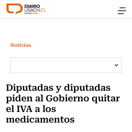
Click acá para ir directamente al contenido
Noticias
Investigación
Noticias
Cultura
Programas Radio y TV Usach
Diputadas y diputadas
piden al Gobierno quitar
el IVA a los
medicamentos