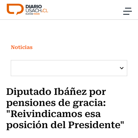
Click acá para ir directamente al contenido
Noticias
Investigación
Noticias
Cultura
Programas Radio y TV Usach
Diputado Ibáñez por
pensiones de gracia:
"Reivindicamos esa
posición del Presidente"