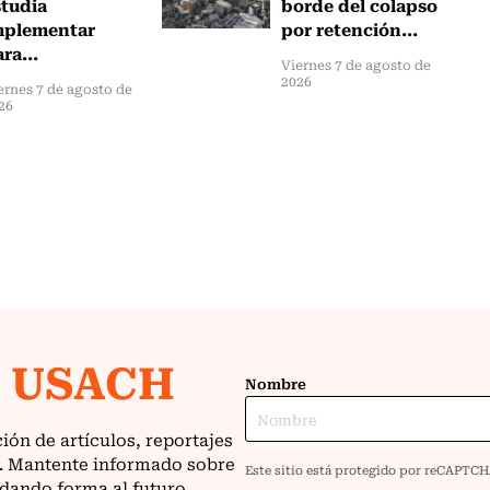
studia
borde del colapso
mplementar
por retención...
ra...
Viernes 7 de agosto de
2026
ernes 7 de agosto de
26