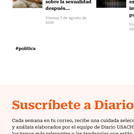
sobre la sexualidad
e
después...
i
pa
Viernes 7 de agosto de
2026
Vi
20
#política