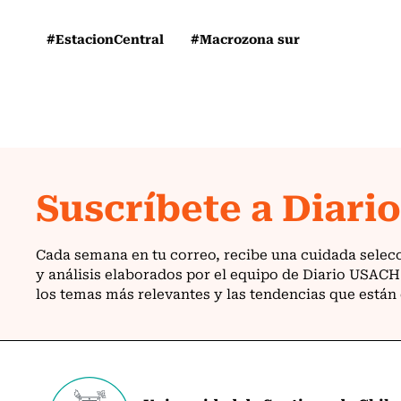
#EstacionCentral
#Macrozona sur