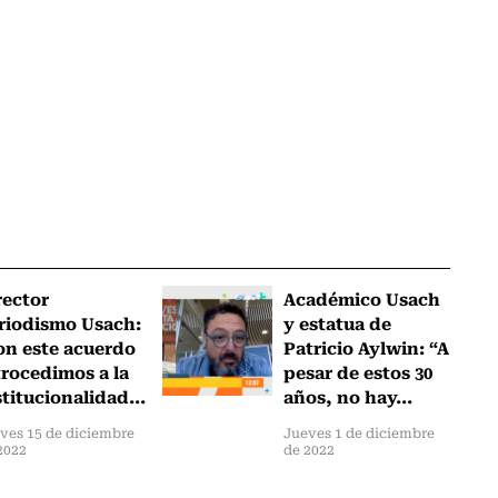
rector
Académico Usach
riodismo Usach:
y estatua de
on este acuerdo
Patricio Aylwin: “A
trocedimos a la
pesar de estos 30
stitucionalidad...
años, no hay...
ves 15 de diciembre
Jueves 1 de diciembre
2022
de 2022