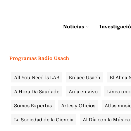
Click acá para ir directamente al contenido
Noticias
Investigaci
Programas Radio Usach
All You Need is LAB
Enlace Usach
El Alma 
A Hora Da Saudade
Aula en vivo
Línea uno
Somos Expertas
Artes y Oficios
Atlas music
La Sociedad de la Ciencia
Al Día con la Música