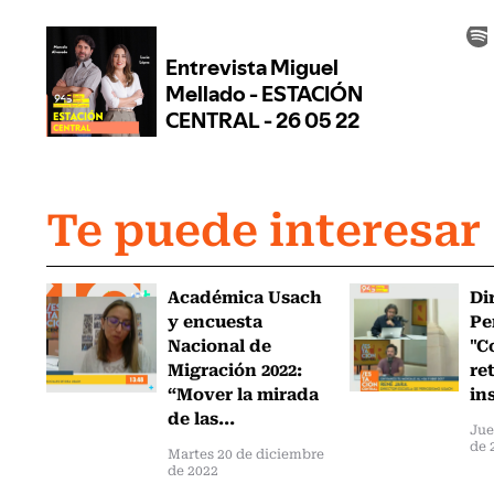
Te puede interesar
Académica Usach
Di
y encuesta
Pe
Nacional de
"C
Migración 2022:
re
“Mover la mirada
in
de las...
Jue
de 
Martes 20 de diciembre
de 2022