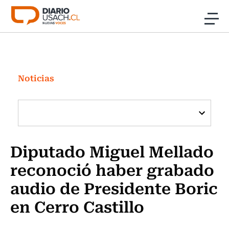
Click acá para ir directamente al contenido
Noticias
Investigación
Noticias
Cultura
Programas Radio y TV Usach
Diputado Miguel Mellado
reconoció haber grabado
audio de Presidente Boric
en Cerro Castillo