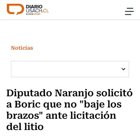
Click acá para ir directamente al contenido
Noticias
Investigación
Noticias
Cultura
Programas Radio y TV Usach
Diputado Naranjo solicitó
a Boric que no "baje los
brazos" ante licitación
del litio