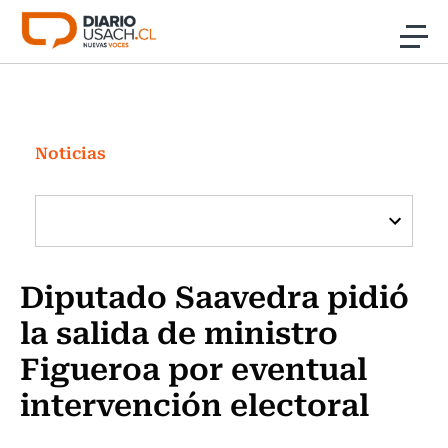
Click acá para ir directamente al contenido
Noticias
Investigación
Noticias
Cultura
Programas Radio y TV Usach
Diputado Saavedra pidió
la salida de ministro
Figueroa por eventual
intervención electoral