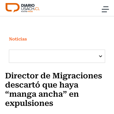
Click acá para ir directamente al contenido
Noticias
Investigación
Noticias
Cultura
Programas Radio y TV Usach
Director de Migraciones
descartó que haya
“manga ancha” en
expulsiones