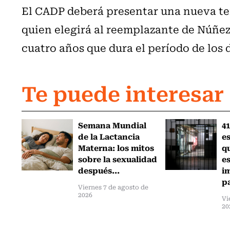
El CADP deberá presentar una nueva ter
quien elegirá al reemplazante de Núñez 
cuatro años que dura el período de los 
Te puede interesar
Semana Mundial
41
de la Lactancia
es
Materna: los mitos
q
sobre la sexualidad
e
después...
i
pa
Viernes 7 de agosto de
2026
Vi
20