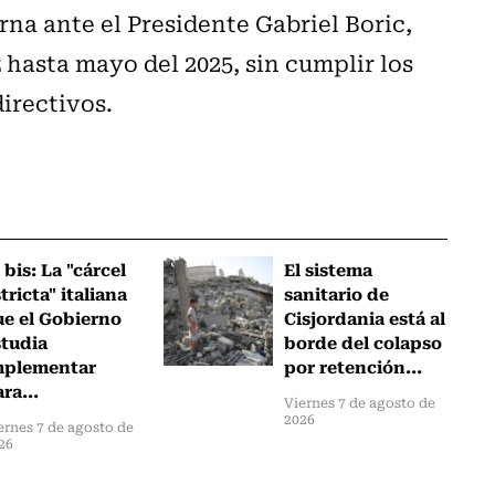
na ante el Presidente Gabriel Boric,
hasta mayo del 2025, sin cumplir los
directivos.
 bis: La "cárcel
El sistema
tricta" italiana
sanitario de
ue el Gobierno
Cisjordania está al
studia
borde del colapso
mplementar
por retención...
ra...
Viernes 7 de agosto de
2026
ernes 7 de agosto de
26