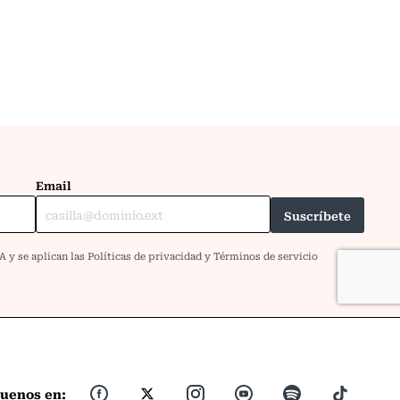
guenos en: