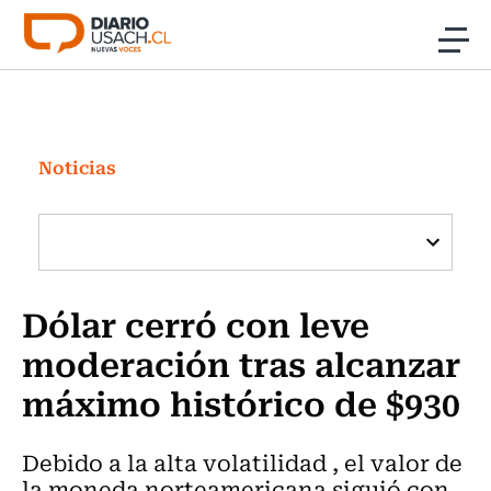
Click acá para ir directamente al contenido
Noticias
Investigación
Noticias
Cultura
Programas Radio y TV Usach
Dólar cerró con leve
moderación tras alcanzar
máximo histórico de $930
Debido a la alta volatilidad , el valor de
la moneda norteamericana siguió con