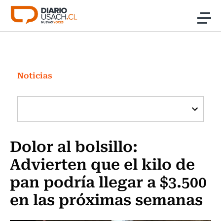
Click acá para ir directamente al contenido
Noticias
Investigación
Noticias
Cultura
Programas Radio y TV Usach
Dolor al bolsillo:
Advierten que el kilo de
pan podría llegar a $3.500
en las próximas semanas