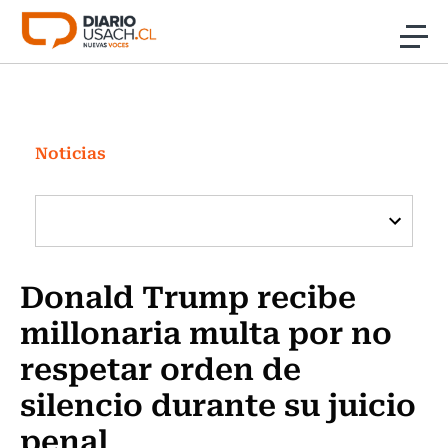
Click acá para ir directamente al contenido
Noticias
Investigación
Noticias
Cultura
Programas Radio y TV Usach
Donald Trump recibe
millonaria multa por no
respetar orden de
silencio durante su juicio
penal