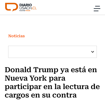
Click acá para ir directamente al contenido
Noticias
Investigación
Noticias
Cultura
Programas Radio y TV Usach
Donald Trump ya está en
Nueva York para
participar en la lectura de
cargos en su contra