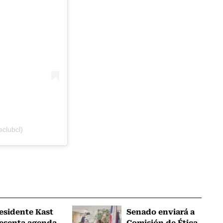
clubcl)
esidente Kast
Senado enviará a
esenta agenda
Comisión de Ética