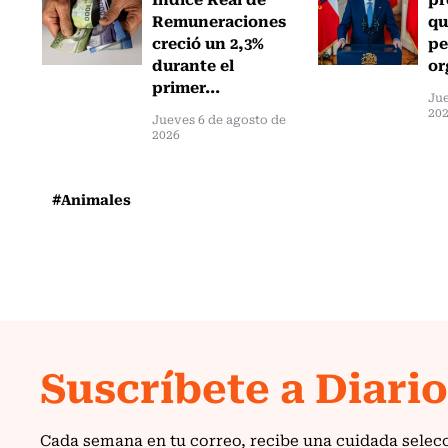
Remuneraciones
qu
creció un 2,3%
pe
durante el
or
primer...
Jue
20
Jueves 6 de agosto de
2026
#Animales