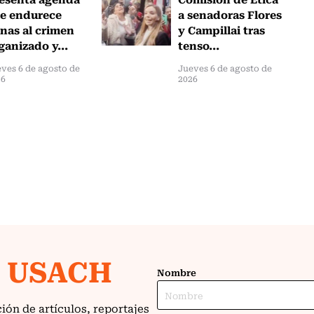
e endurece
a senadoras Flores
nas al crimen
y Campillai tras
ganizado y...
tenso...
ves 6 de agosto de
Jueves 6 de agosto de
26
2026