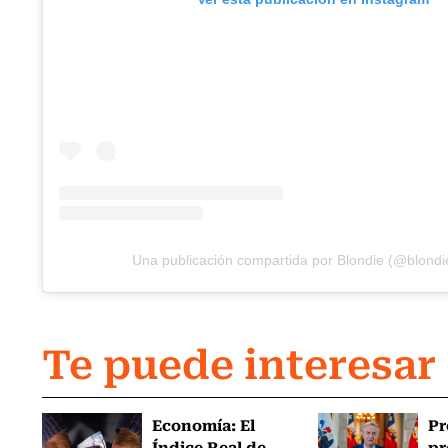
Una publicación compartida por Blondie (@blondie
Te puede interesar
Economía: El
Pr
Índice Real de
pr