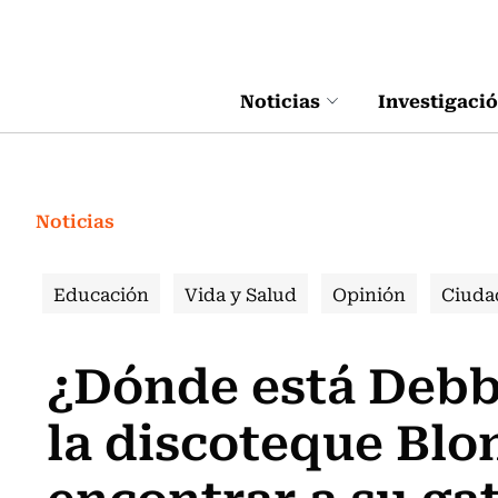
Click acá para ir directamente al contenido
Noticias
Investigaci
Noticias
Educación
Vida y Salud
Opinión
Ciuda
¿Dónde está Debbi
la discoteque Blo
encontrar a su ga