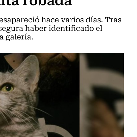
esapareció hace varios días. Tras
asegura haber identificado el
 galería.