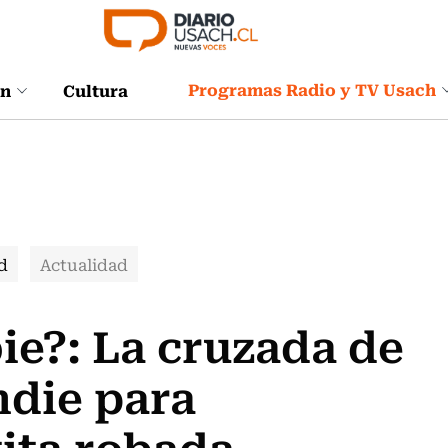
Programas Radio y TV Usach
ón
Cultura
d
Actualidad
e?: La cruzada de
ndie para
tita robada