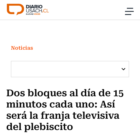
Click acá para ir directamente al contenido
Noticias
Investigación
Noticias
Cultura
Programas Radio y TV Usach
Dos bloques al día de 15
minutos cada uno: Así
será la franja televisiva
del plebiscito